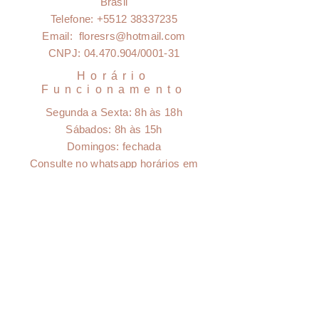
Brasil
e
espécies
pela época.
Telefone:
+5512 38337235
Email:
floresrs@hotmail.com
CNPJ:
04.470.904
/0001-31
Horário
Funcionamento
Segunda a Sexta:
8h às 18h
Sábados: 8h às 15h
Domingos: fechada
Consulte no whatsapp horários em
feriados e datas comemorativas
Clique aqui pra falar no
Whatsapp