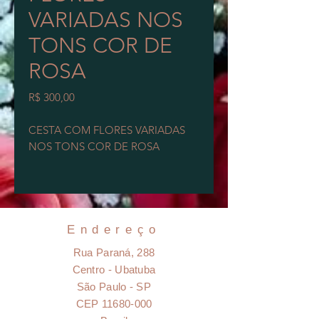
VARIADAS NOS
TONS COR DE
ROSA
Preço
R$ 300,00
CESTA COM FLORES VARIADAS
NOS TONS COR DE ROSA
Frete não incluso.
Sujeito a consulta de estoque.
Maiores informações via whatsapp
Endereço
(12) 99102 1215
Rua Paraná, 288
Centro - Ubatuba
Foto modelo, flores naturais e
São Paulo - SP
portanto podem ter variações de
CEP
11680-000
cores, tonalidades, tamanhos, tipos