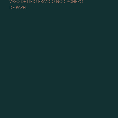
VASO DE LIRÍO BRANCO NO CACHEPO
DE PAPEL.
VERIFICAR DISPONIBILIDADE DE
PRODUTO.
NÃO INCLUSO TAXA DE ENTREGA.
MAIORES INFORMAÇÕES PELO
WHATSAPP 12991021215
Foto modelo são flores naturais e
portanto podem ter variações de cores,
tonalidades, tamanhos, tipos e espécies
pela época.