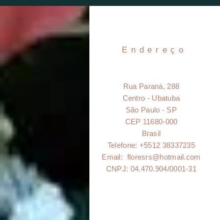
Endereço
Rua Paraná, 288
Centro - Ubatuba
São Paulo - SP
CEP 11680-000
Brasil
Telefone: +5512 38337235
Email:
floresrs@hotmail.com
CNPJ: 04.470.904/0001-31